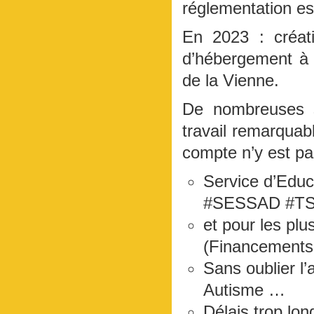
réglementation es
En 2023 : créat
d’hébergement à 
de la Vienne.
De nombreuses st
travail remarqua
compte n’y est pa
Service d’Educ
#SESSAD #T
et pour les plu
(Financements
Sans oublier l
Autisme …
Délais trop lon