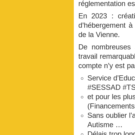
réglementation es
En 2023 : créat
d’hébergement à 
de la Vienne.
De nombreuses st
travail remarqua
compte n’y est pa
Service d’Educ
#SESSAD #T
et pour les plu
(Financements
Sans oublier l
Autisme …
Délais trop lon