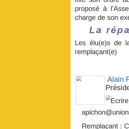
proposé à l'Asse
charge de son exé
La rép
Les élu(e)s de l
remplaçant(e)
Alain
Présid
apichon@unionp
Remplaçant : 