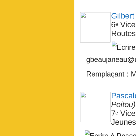
Gilbe
6
Vice
e
Routes,
gbeaujaneau@un
Remplaçant : 
Pasca
Poitou)
7
Vice
e
Jeunes