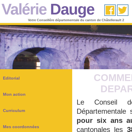
Valérie
Dauge
Votre Conseillère départementale du canton de Châtellerault 2
COMMEN
Editorial
DEPAR
Mon action
Le Conseil dé
Départementale s
Curriculum
pour six ans au
Mes coordonnées
cantonales les
3