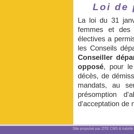
Loi de 
La loi du 31 jan
femmes et des 
électives a permi
les Conseils dép
Conseiller dépa
opposé
, pour l
décès, de démissi
mandats, au sen
présomption d'
d'acceptation de 
Site propulsé par ZITE CMS & habillé