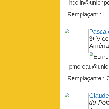
hcolin@unionpou
Remplaçant : L
Pasca
3
Vice
e
Aménag
pmoreau@unionp
Remplaçante :
Claud
du-Poi