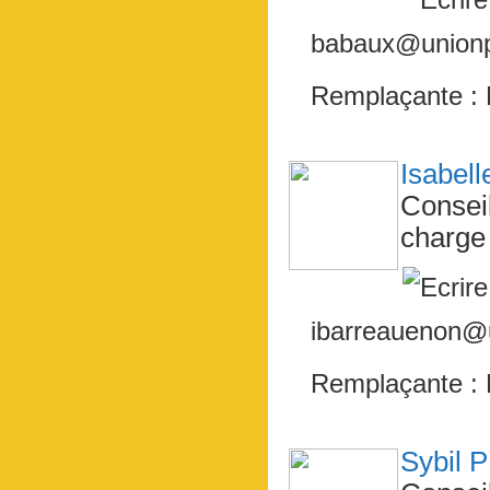
babaux@unionpo
Remplaçante :
Isabe
Consei
charge 
ibarreauenon@u
Remplaçante :
Sybil