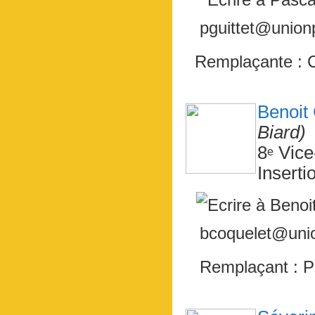
pguittet@unionp
Remplaçante :
Benoi
Biard)
8
Vice
e
Insert
bcoquelet@unio
Remplaçant : 