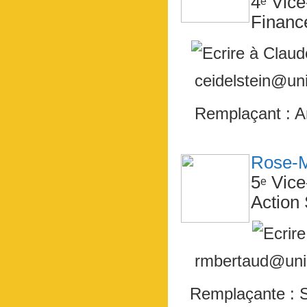
4
Vice
e
Financ
ceidelstein@uni
Remplaçant : 
Rose-
5
Vice
e
Action 
rmbertaud@unio
Remplaçante :