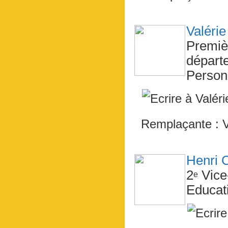
Valéri
Premiè
départ
Person
Remplaçante : 
Henri 
2
Vice
e
Educati