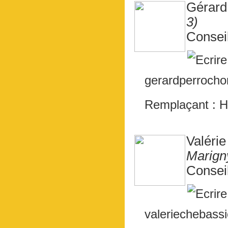
Gérar
3)
Consei
gerardperrocho
Remplaçant : 
Valér
Marign
Consei
valeriechebassi