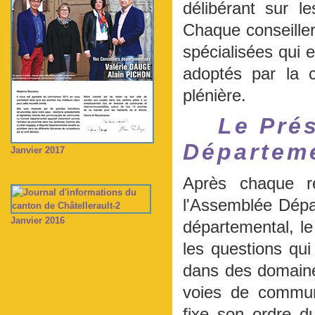
délibérant sur l
Chaque conseille
spécialisées qui 
adoptés par la 
plénière.
Le Pré
Départeme
Janvier 2017
Après chaque re
l'Assemblée Dépar
Janvier 2016
départemental, le
les questions qu
dans des domaines
voies de communi
fixe son ordre d