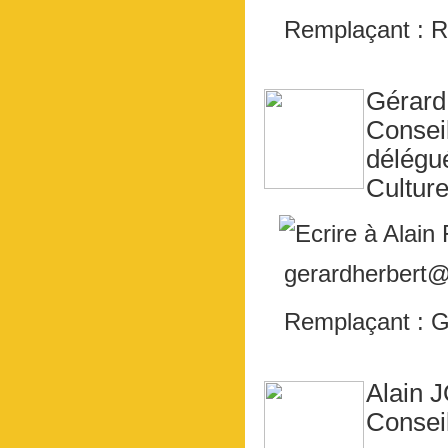
Remplaçant :
Gérar
Consei
délégu
Culture
gerardherbert@u
Remplaçant : 
Alain
Consei