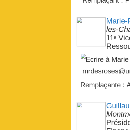
Remplaçant : P
Marie
les-Ch
11
Vic
e
Ressou
mrdesroses@uni
Remplaçante :
Guill
Montmo
Présid