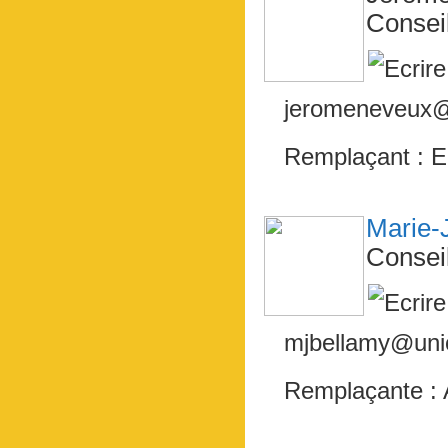
Consei
jeromeneveux@u
Remplaçant : 
Marie
Consei
mjbellamy@unio
Remplaçante :