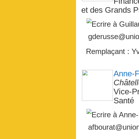
Financ
et des Grands P
gderusse@union
Remplaçant : 
Anne-
Châtell
Vice-P
Santé
afbourat@union