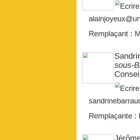
alainjoyeux@uni
Remplaçant :
Sandr
sous-B
Consei
sandrinebarrau
Remplaçante :
Jérôm