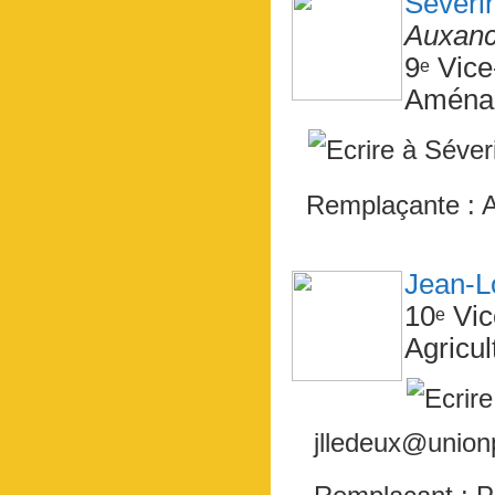
Séveri
Auxanc
9
Vice
e
Aménag
Remplaçante :
Jean-
10
Vic
e
Agricul
jlledeux@unionp