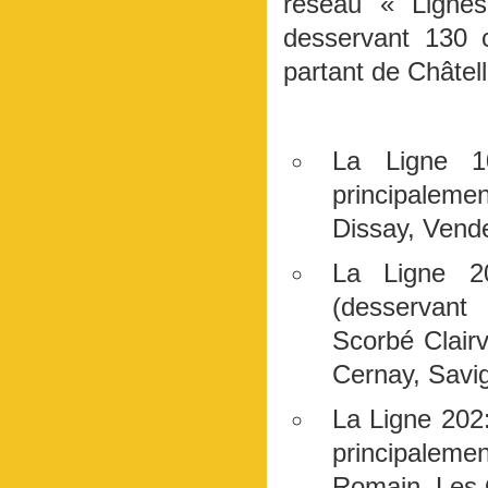
réseau « Ligne
desservant 130 c
partant de Châtell
La Ligne 10
principalem
Dissay, Vende
La Ligne 20
(desservant
Scorbé Clair
Cernay, Savi
La Ligne 202:
principalem
Romain, Les O