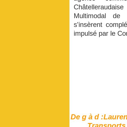
Châtelleraudai
Multimodal de 
s'insèrent complé
impulsé par le Co
De g à d :Laure
Transports 