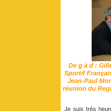
De g à d : Gi
Sportif Françai
Jean-Paul More
réunion du Reg
Je suis très heur