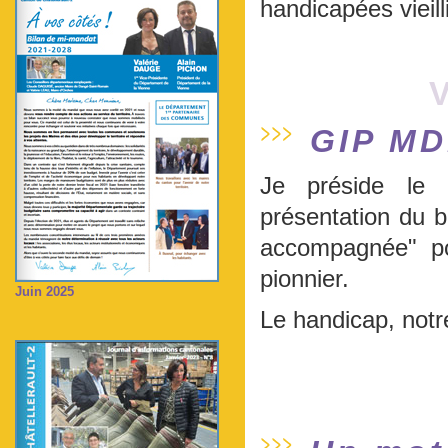
handicapées vieil
V
GIP M
Je préside le 
présentation du bi
accompagnée" pou
pionnier.
Juin 2025
Le handicap, notre